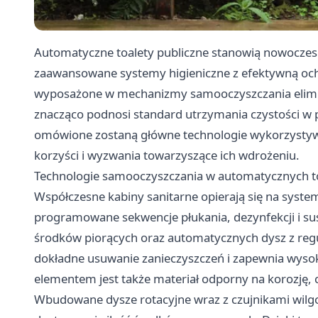
Automatyczne toalety publiczne stanowią nowoczesn
zaawansowane systemy higieniczne z efektywną oc
wyposażone w mechanizmy samooczyszczania eliminu
znacząco podnosi standard utrzymania czystości w p
omówione zostaną główne technologie wykorzystywa
korzyści i wyzwania towarzyszące ich wdrożeniu.
Technologie samooczyszczania w automatycznych t
Współczesne kabiny sanitarne opierają się na syste
programowane sekwencje płukania, dezynfekcji i s
środków piorących oraz automatycznych dysz z regu
dokładne usuwanie zanieczyszczeń i zapewnia wysok
elementem jest także materiał odporny na korozję, 
Wbudowane dysze rotacyjne wraz z czujnikami wilgot