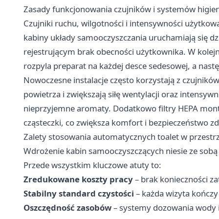
Zasady funkcjonowania czujników i systemów higie
Czujniki ruchu, wilgotności i intensywności użytko
kabiny układy samooczyszczania uruchamiają się d
rejestrującym brak obecności użytkownika. W kolejn
rozpyla preparat na każdej desce sedesowej, a nastę
Nowoczesne instalacje często korzystają z czujników
powietrza i zwiększają siłę wentylacji oraz intens
nieprzyjemne aromaty. Dodatkowo filtry HEPA mon
cząsteczki, co zwiększa komfort i bezpieczeństwo z
Zalety stosowania automatycznych toalet w przestrz
Wdrożenie kabin samooczyszczących niesie ze sobą 
Przede wszystkim kluczowe atuty to:
Zredukowane koszty pracy
– brak konieczności z
Stabilny standard czystości
– każda wizyta kończy
Oszczędność zasobów
– systemy dozowania wody i 