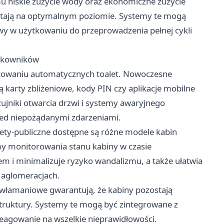
mu niskie zużycie wody oraz ekonomiczne zużycie
ostają na optymalnym poziomie. Systemy te mogą
wy w użytkowaniu do przeprowadzenia pełnej cykli
ytkowników
towaniu automatycznych toalet. Nowoczesne
 karty zbliżeniowe, kody PIN czy aplikacje mobilne
zujniki otwarcia drzwi i systemy awaryjnego
rzed niepożądanymi zdarzeniami.
ety-publiczne
dostępne są różne modele kabin
my monitorowania stanu kabiny w czasie
m i minimalizuje ryzyko wandalizmu, a także ułatwia
 aglomeracjach.
włamaniowe gwarantują, że kabiny pozostają
astruktury. Systemy te mogą być zintegrowane z
eagowanie na wszelkie nieprawidłowości.