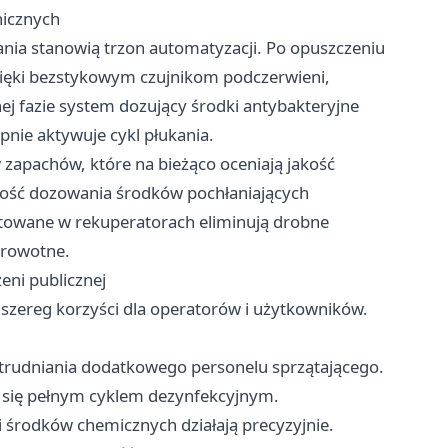
nicznych
wania stanowią trzon automatyzacji. Po opuszczeniu
zięki bezstykowym czujnikom podczerwieni,
ej fazie system dozujący środki antybakteryjne
pnie aktywuje cykl płukania.
 zapachów, które na bieżąco oceniają jakość
ywność dozowania środków pochłaniających
towane w rekuperatorach eliminują drobne
drowotne.
eni publicznej
szereg korzyści dla operatorów i użytkowników.
atrudniania dodatkowego personelu sprzątającego.
 się pełnym cyklem dezynfekcyjnym.
środków chemicznych działają precyzyjnie.