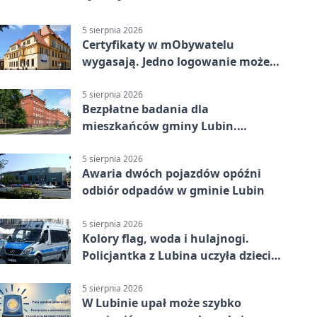
5 sierpnia 2026
Certyfikaty w mObywatelu
wygasają. Jedno logowanie może
uchronić dokumenty
5 sierpnia 2026
Bezpłatne badania dla
mieszkańców gminy Lubin.
Sprawdź, kto może skorzystać
5 sierpnia 2026
Awaria dwóch pojazdów opóźni
odbiór odpadów w gminie Lubin
5 sierpnia 2026
Kolory flag, woda i hulajnogi.
Policjantka z Lubina uczyła dzieci
bezpieczeństwa
5 sierpnia 2026
W Lubinie upał może szybko