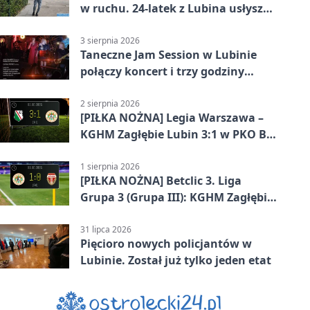
w ruchu. 24-latek z Lubina usłyszał
zarzuty
3 sierpnia 2026
Taneczne Jam Session w Lubinie
połączy koncert i trzy godziny
tańca
2 sierpnia 2026
[PIŁKA NOŻNA] Legia Warszawa –
KGHM Zagłębie Lubin 3:1 w PKO BP
Ekstraklasie. Lubinianie długo
trzymali wynik, ale wracają bez
1 sierpnia 2026
[PIŁKA NOŻNA] Betclic 3. Liga
punktów
Grupa 3 (Grupa III): KGHM Zagłębie
Lubin II – Sparta Katowice 1:0
31 lipca 2026
Pięcioro nowych policjantów w
Lubinie. Został już tylko jeden etat