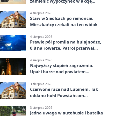
zamienić wypoczynek w akcję
ratunkową
4 sierpnia 2026
Staw w Siedlcach po remoncie.
Mieszkańcy czekali na ten widok
4 sierpnia 2026
Prawie pół promila na hulajnodze,
0,8 na rowerze. Patrol przerwał
jazdę
4 sierpnia 2026
Najwyższy stopień zagrożenia.
Upał i burze nad powiatem
lubińskim
3 sierpnia 2026
Czerwone race nad Lubinem. Tak
oddano hołd Powstańcom
Warszawskim
3 sierpnia 2026
Jedna uwaga w autobusie i butelka