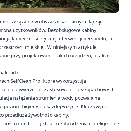
e rozwiązanie w obszarze sanitarnym, łącząc
hroną użytkowników. Bezobsługowe kabiny
ją konieczność ręcznej interwencji personelu, co
rzestrzeni miejskiej. W niniejszym artykule
ne przy projektowaniu takich urządzeń, a także
oaletach
mach SelfClean Pro, które wykorzystują
uszenia powierzchni. Zastosowanie bezzapachowych
lacją natężenia strumienia wody pozwala na
i poziom higieny po każdej wizycie. Kluczowym
co przedłuża żywotność kabiny.
ności monitorują stopień zabrudzenia i inteligentnie