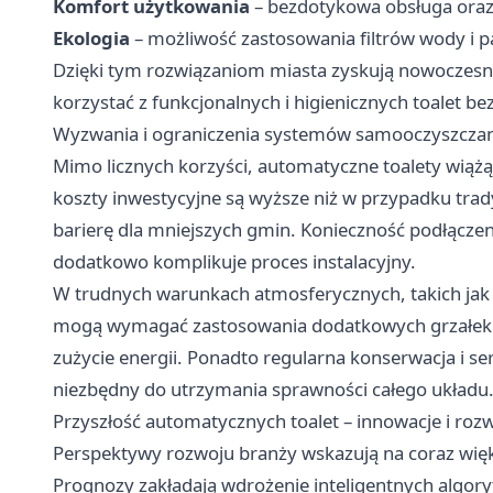
Komfort użytkowania
– bezdotykowa obsługa oraz 
Ekologia
– możliwość zastosowania filtrów wody i pa
Dzięki tym rozwiązaniom miasta zyskują nowoczesną
korzystać z funkcjonalnych i higienicznych toalet be
Wyzwania i ograniczenia systemów samooczyszczan
Mimo licznych korzyści, automatyczne toalety wiąż
koszty inwestycyjne są wyższe niż w przypadku trad
barierę dla mniejszych gmin. Konieczność podłączeni
dodatkowo komplikuje proces instalacyjny.
W trudnych warunkach atmosferycznych, takich jak
mogą wymagać zastosowania dodatkowych grzałek 
zużycie energii. Ponadto regularna konserwacja i 
niezbędny do utrzymania sprawności całego układu
Przyszłość automatycznych toalet – innowacje i rozw
Perspektywy rozwoju branży wskazują na coraz więks
Prognozy zakładają wdrożenie inteligentnych algor