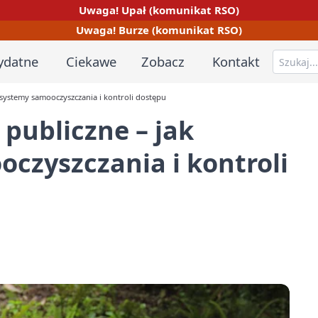
Uwaga! Upał (komunikat RSO)
Uwaga! Burze (komunikat RSO)
ydatne
Ciekawe
Zobacz
Kontakt
 systemy samooczyszczania i kontroli dostępu
publiczne – jak
oczyszczania i kontroli