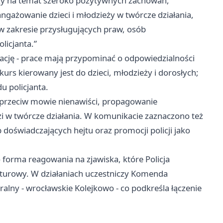
zy na temat szeroko pozytywnych zachowań,
angażowanie dzieci i młodzieży w twórcze działania,
w zakresie przysługujących praw, osób
licjanta.”
ację - prace mają przypominać o odpowiedzialności
urs kierowany jest do dzieci, młodzieży i dorosłych;
 policjanta.
a przeciw mowie nienawiści, propagowanie
 w twórcze działania. W komunikacie zaznaczono też
doświadczających hejtu oraz promocji policji jako
o forma reagowania na zjawiska, które Policja
kulturowy. W działaniach uczestniczy Komenda
alny - wrocławskie Kolejkowo - co podkreśla łączenie