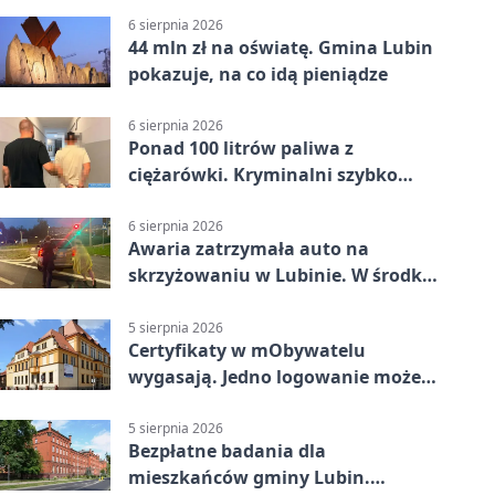
6 sierpnia 2026
44 mln zł na oświatę. Gmina Lubin
pokazuje, na co idą pieniądze
6 sierpnia 2026
Ponad 100 litrów paliwa z
ciężarówki. Kryminalni szybko
ustalili podejrzanego
6 sierpnia 2026
Awaria zatrzymała auto na
skrzyżowaniu w Lubinie. W środku
była matka z dzieckiem
5 sierpnia 2026
Certyfikaty w mObywatelu
wygasają. Jedno logowanie może
uchronić dokumenty
5 sierpnia 2026
Bezpłatne badania dla
mieszkańców gminy Lubin.