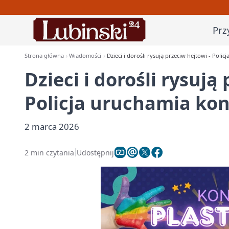
Prz
Strona główna
Wiadomości
Dzieci i dorośli rysują przeciw hejtowi - Poli
Dzieci i dorośli rysują
Policja uruchamia ko
2 marca 2026
2 min czytania
Udostępnij