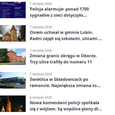
7 sierpnia 2026
Policja alarmuje: ponad 1700
sygnałów z sieci dotyczyło
zagrożenia życia
7 sierpnia 2026
Osiem uchwał w gminie Lubin.
Radni zajęli się szkołami, ulicami i
planami
7 sierpnia 2026
Zmiana granic okręgu w Oborze.
Trzy ulice trafiły do numeru 11
7 sierpnia 2026
Świetlica w Składowicach po
remoncie. Największa zmiana to
nowa kuchnia
6 sierpnia 2026
Nowa komendant policji spotkała
się z wójtem. Są wspólne plany dla
gminy Lubin