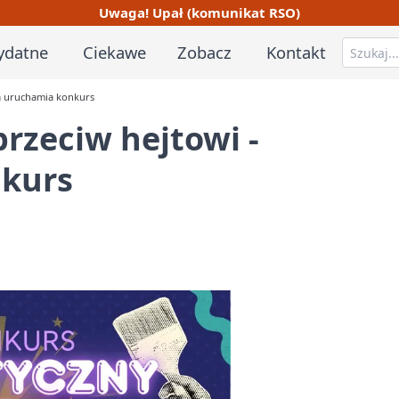
Uwaga! Upał (komunikat RSO)
ydatne
Ciekawe
Zobacz
Kontakt
cja uruchamia konkurs
 przeciw hejtowi -
nkurs