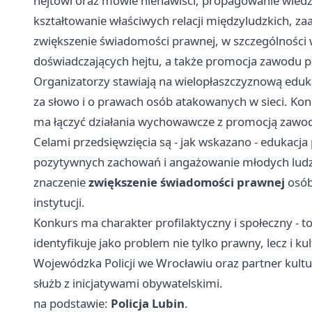
hejtowi oraz mowie nienawiści, propagowanie wied
kształtowanie właściwych relacji międzyludzkich, za
zwiększenie świadomości prawnej, w szczególności 
doświadczających hejtu, a także promocja zawodu po
Organizatorzy stawiają na wielopłaszczyznową eduk
za słowo i o prawach osób atakowanych w sieci. Konk
ma łączyć działania wychowawcze z promocją zawodu
Celami przedsięwzięcia są - jak wskazano - edukacj
pozytywnych zachowań i angażowanie młodych ludzi
znaczenie
zwiększenie świadomości prawnej
osób 
instytucji.
Konkurs ma charakter profilaktyczny i społeczny - t
identyfikuje jako problem nie tylko prawny, lecz i 
Wojewódzka Policji we Wrocławiu oraz partner kultur
służb z inicjatywami obywatelskimi.
na podstawie:
Policja Lubin
.