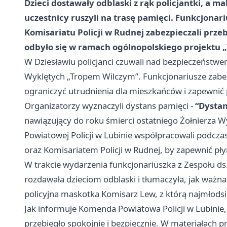
Dzieci dostawały odblaski z rąk policjantki, a 
uczestnicy ruszyli na trasę pamięci. Funkcjonariu
Komisariatu Policji w Rudnej zabezpieczali prze
odbyło się w ramach ogólnopolskiego projektu 
W Dziesławiu policjanci czuwali nad bezpieczeństwe
Wyklętych „Tropem Wilczym”. Funkcjonariusze zabezpi
ograniczyć utrudnienia dla mieszkańców i zapewnić 
Organizatorzy wyznaczyli dystans pamięci -
“Dystan
nawiązujący do roku śmierci ostatniego Żołnierza 
Powiatowej Policji w Lubinie współpracowali podczas
oraz Komisariatem Policji w Rudnej, by zapewnić pł
W trakcie wydarzenia funkcjonariuszka z Zespołu ds.
rozdawała dzieciom odblaski i tłumaczyła, jak ważn
policyjna maskotka Komisarz Lew, z którą najmłodsi 
Jak informuje Komenda Powiatowa Policji w Lubinie,
przebiegło spokojnie i bezpiecznie. W materiałach p