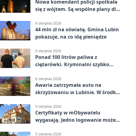
Nowa komendant policji spotkała
się z wójtem. Są wspólne plany dla
gminy Lubin
6 sierpnia 2026
44 mln zł na oświatę. Gmina Lubin
pokazuje, na co idą pieniądze
6 sierpnia 2026
Ponad 100 litrów paliwa z
ciężarówki. Kryminalni szybko
ustalili podejrzanego
6 sierpnia 2026
Awaria zatrzymała auto na
skrzyżowaniu w Lubinie. W środku
była matka z dzieckiem
5 sierpnia 2026
Certyfikaty w mObywatelu
wygasają. Jedno logowanie może
uchronić dokumenty
5 sierpnia 2026