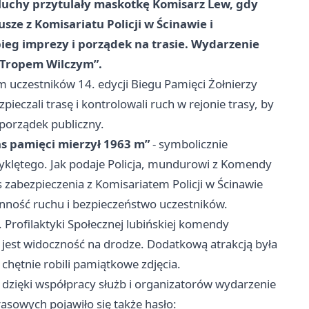
maluchy przytulały maskotkę Komisarz Lew, gdy
sze z Komisariatu Policji w Ścinawie i
bieg imprezy i porządek na trasie. Wydarzenie
„Tropem Wilczym”.
m uczestników 14. edycji Biegu Pamięci Żołnierzy
eczali trasę i kontrolowali ruch w rejonie trasy, by
porządek publiczny.
s pamięci mierzył 1963 m”
- symbolicznie
Wyklętego. Jak podaje Policja, mundurowi z Komendy
 zabezpieczenia z Komisariatem Policji w Ścinawie
ynność ruchu i bezpieczeństwo uczestników.
 Profilaktyki Społecznej lubińskiej komendy
a jest widoczność na drodze. Dodatkową atrakcją była
chętnie robili pamiątkowe zdjęcia.
 dzięki współpracy służb i organizatorów wydarzenie
rasowych pojawiło się także hasło: