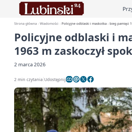
Prz
Strona główna
Wiadomości
Policyjne odblaski i maskotka - bieg pamięci
Policyjne odblaski i m
1963 m zaskoczył spo
2 marca 2026
2 min czytania
Udostępnij