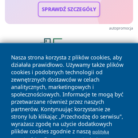
SPRAWDŹ SZCZEGÓŁY
autopromocja
Nasza strona korzysta z plików cookies, aby
działała prawidłowo. Używamy także plików
cookies i podobnych technologii od
zewnętrznych dostawców w celach
analitycznych, marketingowych i
społecznościowych. Informacje te mogą być
przetwarzane również przez naszych
Copyright © 2026 lubinski24.pl Wszystkie prawa zastrzeżone.
partnerów. Kontynuując korzystanie ze
strony lub klikając „Przechodzę do serwisu",
wyrażasz zgodę na użycie dodatkowych
Polityka
Polityka
News
Autorzy
plików cookies zgodnie z naszą
polityką
Prywatności
Cookies