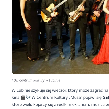
FOT. Centrum Kultury w Lubinie
W Lubinie szykuje się wieczór, który może zagrać n
kina 🎬🎶 W Centrum Kultury „Muza” pojawi się
Gal
które wielu kojarzy się z wielkim ekranem, musicalem