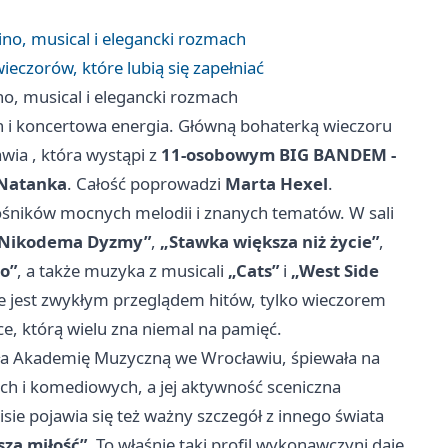
ino, musical i elegancki rozmach
wieczorów, które lubią się zapełniać
no, musical i elegancki rozmach
h i koncertowa energia. Główną bohaterką wieczoru
awia
, która wystąpi z
11-osobowym BIG BANDEM -
 Natanka
. Całość poprowadzi
Marta Hexel
.
łośników mocnych melodii i znanych tematów. W sali
 Nikodema Dyzmy”
,
„Stawka większa niż życie”
,
go”
, a także muzyka z musicali
„Cats”
i
„West Side
nie jest zwykłym przeglądem hitów, tylko wieczorem
, którą wielu zna niemal na pamięć.
yła Akademię Muzyczną we Wrocławiu, śpiewała na
ch i komediowych, a jej aktywność sceniczna
ie pojawia się też ważny szczegół z innego świata
sza miłość”
. To właśnie taki profil wykonawczyni daje