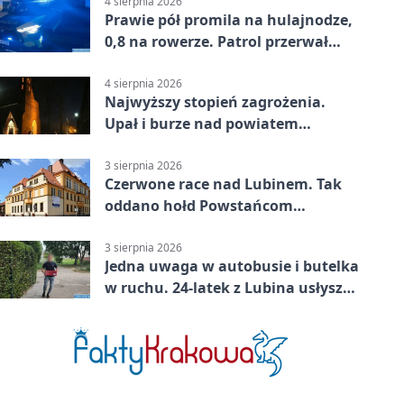
4 sierpnia 2026
Prawie pół promila na hulajnodze,
0,8 na rowerze. Patrol przerwał
jazdę
4 sierpnia 2026
Najwyższy stopień zagrożenia.
Upał i burze nad powiatem
lubińskim
3 sierpnia 2026
Czerwone race nad Lubinem. Tak
oddano hołd Powstańcom
Warszawskim
3 sierpnia 2026
Jedna uwaga w autobusie i butelka
w ruchu. 24-latek z Lubina usłyszał
zarzuty