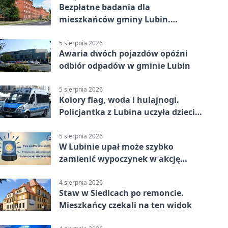
Bezpłatne badania dla
mieszkańców gminy Lubin.
Sprawdź, kto może skorzystać
5 sierpnia 2026
Awaria dwóch pojazdów opóźni
odbiór odpadów w gminie Lubin
5 sierpnia 2026
Kolory flag, woda i hulajnogi.
Policjantka z Lubina uczyła dzieci
bezpieczeństwa
5 sierpnia 2026
W Lubinie upał może szybko
zamienić wypoczynek w akcję
ratunkową
4 sierpnia 2026
Staw w Siedlcach po remoncie.
Mieszkańcy czekali na ten widok