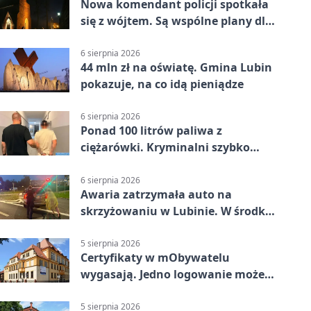
Nowa komendant policji spotkała
się z wójtem. Są wspólne plany dla
gminy Lubin
6 sierpnia 2026
44 mln zł na oświatę. Gmina Lubin
pokazuje, na co idą pieniądze
6 sierpnia 2026
Ponad 100 litrów paliwa z
ciężarówki. Kryminalni szybko
ustalili podejrzanego
6 sierpnia 2026
Awaria zatrzymała auto na
skrzyżowaniu w Lubinie. W środku
była matka z dzieckiem
5 sierpnia 2026
Certyfikaty w mObywatelu
wygasają. Jedno logowanie może
uchronić dokumenty
5 sierpnia 2026