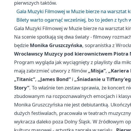
pierwszych taktów.
Gala Muzyki Filmowej w Muzie bierze na warsztat k
Bilety warto ogarnąć wcześniej, bo to jeden z tych 
Gala Muzyki Filmowej w Muzie bierze na warsztat ki
Na scenie spotkają się dwa światy - filmowy rozmac
będzie
Monika Gruszczyńska
, sopranistka z
Wrocł
Wrocławscy Muzycy pod kierownictwem Piotra
Program wygląda jak wyciągnięty z playlisty dla mi
mają zabrzmieć utwory z filmów
„Misja”
,
„Kariera
„Titanic”
,
„James Bond”
i
„Śniadanie u Tiffany’e
Story”
. To właśnie ten zestaw sprawia, że koncert 
zbudowanym na rozpoznawalnych emocjach i klasyce
Monika Gruszczyńska nie jest debiutantką. Ukończ
dużych festiwalach, pracowała w teatrach muzyczny
wykracza daleko poza Dolny Śląsk. W źródłowym opis
kultury masowej - artystka zagrała w serialu
„Pierw