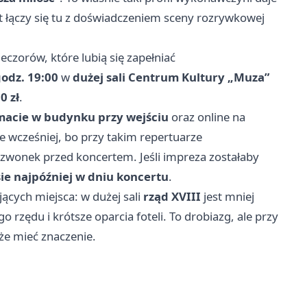
 łączy się tu z doświadczeniem sceny rozrywkowej
eczorów, które lubią się zapełniać
godz. 19:00
w
dużej sali Centrum Kultury „Muza”
0 zł
.
macie w budynku przy wejściu
oraz online na
e wcześniej, bo przy takim repertuarze
i dzwonek przed koncertem. Jeśli impreza zostałaby
ie najpóźniej w dniu koncertu
.
jących miejsca: w dużej sali
rząd XVIII
jest mniej
 rzędu i krótsze oparcia foteli. To drobiazg, ale przy
e mieć znaczenie.