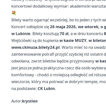
koncertowi dodatkowy wymiar: akademicki warsztat
💐
Bilety warto ogarnąć wcześniej, bo to jeden z tych wi
Koncert odbędzie się
26 maja 2026, we wtorek, o 
w Lubinie
. Bilety kosztują
70 zł
, a w dniu koncertu
8
Wejściówki są do kupienia
w kasie MUZY
,
w bileto
www.ckmuza.bilety24.pl
. Warto mieć to na uwadz
zainteresowanie potrafi przyjść szybciej niż ostatn
odwołana, zwrot biletów będzie przyjmowany
w kas
Jest jeszcze jedna praktyczna rzecz dla osób wybiera
komfortowy - chodzi o mniejszą odległość od niższego
wieczorze, który ma potrwać w dobrym tempie, moż
na podstawie:
CK Lubin
.
Autor:
krystian