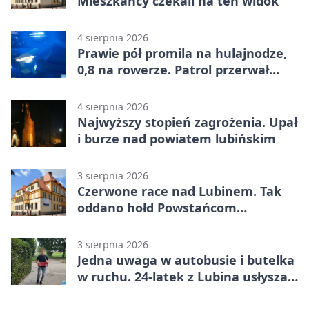
Mieszkańcy czekali na ten widok
4 sierpnia 2026
Prawie pół promila na hulajnodze,
0,8 na rowerze. Patrol przerwał
jazdę
4 sierpnia 2026
Najwyższy stopień zagrożenia. Upał
i burze nad powiatem lubińskim
3 sierpnia 2026
Czerwone race nad Lubinem. Tak
oddano hołd Powstańcom
Warszawskim
3 sierpnia 2026
Jedna uwaga w autobusie i butelka
w ruchu. 24-latek z Lubina usłyszał
zarzuty