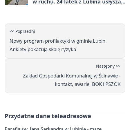
w ruchu. 24-latek z Lubina usłyszał
zarzuty
<< Poprzedni
Nowy program profilaktyki w gminie Lubin.
Ankiety pokazują skalę ryzyka
Następny >>
Zakład Gospodarki Komunalnej w Ścinawie -
kontakt, awarie, BOK i PSZOK
Przydatne dane teleadresowe
Parafia św. Jana Sarkandra w Lubinie - msze,