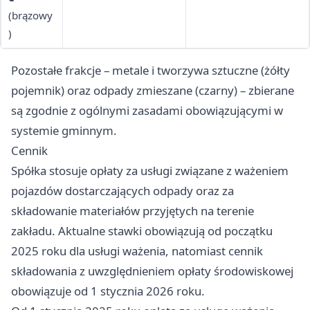
szkło żaroodporne,
pieluchy i artykuły
(brązowy
owoców i warzyw,
metalowe, elementy
żarówki i świetlówki,
higieniczne,
)
skorupki jaj, fusy po
szklane, resztki
lampy rtęciowe,
chusteczki i ręczniki
kawie i herbacie,
jedzenia w płynie,
reflektory, ekrany
papierowe
Pozostałe frakcje – metale i tworzywa sztuczne (żółty
skoszona trawa i
odchody zwierzęce i
telewizyjne, lustra,
liście, drobne gałęzie,
piasek dla kota, popiół
pojemnik) oraz odpady zmieszane (czarny) – zbierane
ceramika i porcelana,
trociny
z kominka lub pieca
są zgodnie z ogólnymi zasadami obowiązującymi w
znicze, kapsle, szkło
systemie gminnym.
gospodarcze
Cennik
Spółka stosuje opłaty za usługi związane z ważeniem
pojazdów dostarczających odpady oraz za
składowanie materiałów przyjętych na terenie
zakładu. Aktualne stawki obowiązują od początku
2025 roku dla usługi ważenia, natomiast cennik
składowania z uwzględnieniem opłaty środowiskowej
obowiązuje od 1 stycznia 2026 roku.