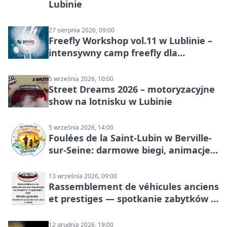
Lubinie
27 sierpnia 2026, 09:00
Freefly Workshop vol.11 w Lublinie –
intensywny camp freefly dla
skoczków na różnych poziomach
5 września 2026, 10:00
Street Dreams 2026 – motoryzacyjne
show na lotnisku w Lubinie
5 września 2026, 14:00
Foulées de la Saint-Lubin w Berville-
sur-Seine: darmowe biegi, animacje i
rodzinny sportowy dzień
13 września 2026, 09:00
Rassemblement de véhicules anciens
et prestiges — spotkanie zabytków i
aut prestiżowych, 13 września 2026
12 grudnia 2026, 19:00