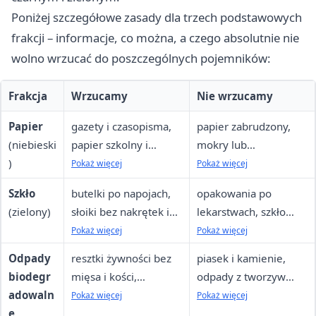
Poniżej szczegółowe zasady dla trzech podstawowych
frakcji – informacje, co można, a czego absolutnie nie
wolno wrzucać do poszczególnych pojemników:
Frakcja
Wrzucamy
Nie wrzucamy
Papier
gazety i czasopisma,
papier zabrudzony,
(niebieski
papier szkolny i
mokry lub
)
biurowy, książki z
zatłuszczony, papier
Pokaż więcej
Pokaż więcej
usuniętymi okładkami
woskowy, papier
Szkło
butelki po napojach,
opakowania po
z tworzyw sztucznych,
połączony z folią lub
(zielony)
słoiki bez nakrętek i
lekarstwach, szkło
torebki i worki
metalami,
uszczelek, inne szkło
laboratoryjne,
Pokaż więcej
Pokaż więcej
papierowe, papier
opakowania z
opakowaniowe po
termometry i
pakowny, tekturę i
zawartością, papier
Odpady
resztki żywności bez
piasek i kamienie,
żywności i
strzykawki, szyby
kartony, ścinki
termiczny, kaleki
biodegr
mięsa i kości,
odpady z tworzyw
kosmetykach
samochodowe, szkło
drukarskie
techniczne, kartony
adowaln
przeterminowana
sztucznych, worki
Pokaż więcej
Pokaż więcej
okularowe i zbrojone,
po sokach, tapety,
e
żywność, obierki
foliowe, przedmioty