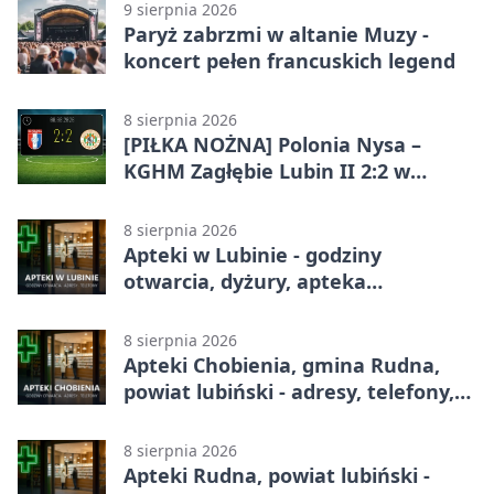
9 sierpnia 2026
Paryż zabrzmi w altanie Muzy -
koncert pełen francuskich legend
8 sierpnia 2026
[PIŁKA NOŻNA] Polonia Nysa –
KGHM Zagłębie Lubin II 2:2 w
Betclic 3. Lidze Grupie 3 (Grupie III)
8 sierpnia 2026
Apteki w Lubinie - godziny
otwarcia, dyżury, apteka
całodobowa
8 sierpnia 2026
Apteki Chobienia, gmina Rudna,
powiat lubiński - adresy, telefony,
godziny otwarcia
8 sierpnia 2026
Apteki Rudna, powiat lubiński -