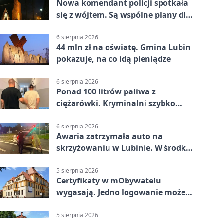
Nowa komendant policji spotkała
się z wójtem. Są wspólne plany dla
gminy Lubin
6 sierpnia 2026
44 mln zł na oświatę. Gmina Lubin
pokazuje, na co idą pieniądze
6 sierpnia 2026
Ponad 100 litrów paliwa z
ciężarówki. Kryminalni szybko
ustalili podejrzanego
6 sierpnia 2026
Awaria zatrzymała auto na
skrzyżowaniu w Lubinie. W środku
była matka z dzieckiem
5 sierpnia 2026
Certyfikaty w mObywatelu
wygasają. Jedno logowanie może
uchronić dokumenty
5 sierpnia 2026