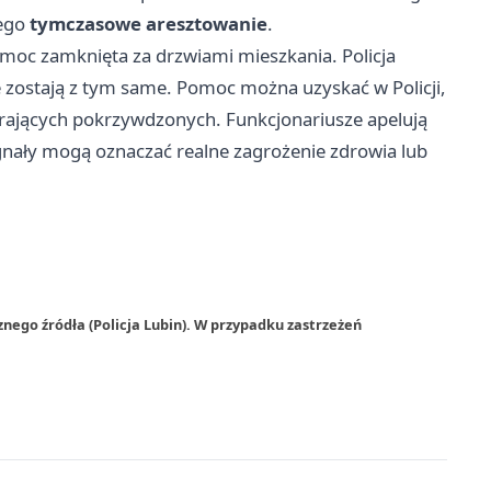
iego
tymczasowe aresztowanie
.
emoc zamknięta za drzwiami mieszkania. Policja
zostają z tym same. Pomoc można uzyskać w Policji,
rających pokrzywdzonych. Funkcjonariusze apelują
sygnały mogą oznaczać realne zagrożenie zdrowia lub
nego źródła (Policja Lubin). W przypadku zastrzeżeń