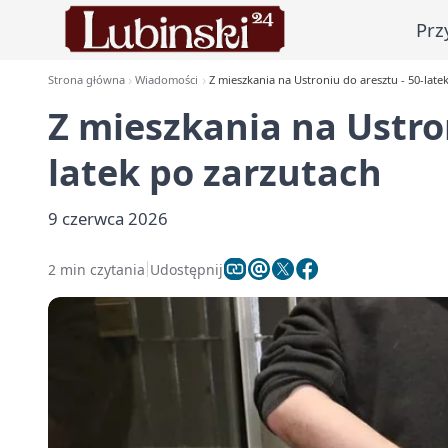
Prz
Strona główna
Wiadomości
Z mieszkania na Ustroniu do aresztu - 50-late
Z mieszkania na Ustron
latek po zarzutach
9 czerwca 2026
2 min czytania
Udostępnij