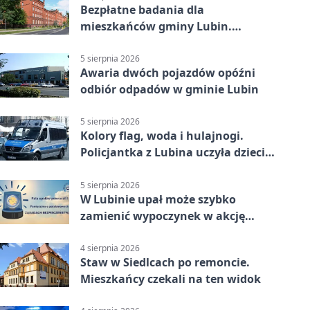
Bezpłatne badania dla
mieszkańców gminy Lubin.
Sprawdź, kto może skorzystać
5 sierpnia 2026
Awaria dwóch pojazdów opóźni
odbiór odpadów w gminie Lubin
5 sierpnia 2026
Kolory flag, woda i hulajnogi.
Policjantka z Lubina uczyła dzieci
bezpieczeństwa
5 sierpnia 2026
W Lubinie upał może szybko
zamienić wypoczynek w akcję
ratunkową
4 sierpnia 2026
Staw w Siedlcach po remoncie.
Mieszkańcy czekali na ten widok