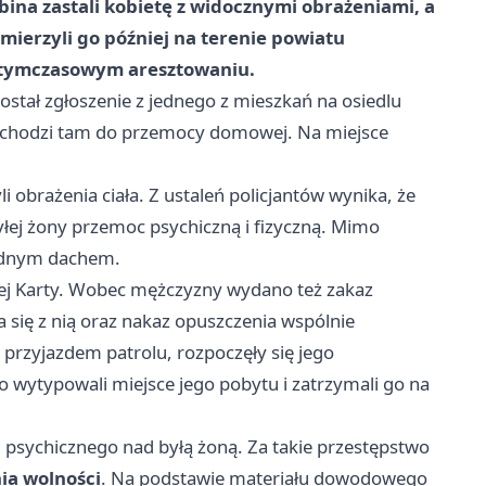
bina zastali kobietę z widocznymi obrażeniami, a
amierzyli go później na terenie powiatu
go tymczasowym aresztowaniu.
ostał zgłoszenie z jednego z mieszkań na osiedlu
dochodzi tam do przemocy domowej. Na miejsce
i obrażenia ciała. Z ustaleń policjantów wynika, że
łej żony przemoc psychiczną i fizyczną. Mimo
jednym dachem.
iej Karty. Wobec mężczyzny wydano też zakaz
 się z nią oraz nakaz opuszczenia wspólnie
przyjazdem patrolu, rozpoczęły się jego
o wytypowali miejsce jego pobytu i zatrzymali go na
 i psychicznego nad byłą żoną. Za takie przestępstwo
ia wolności
. Na podstawie materiału dowodowego