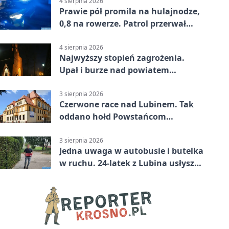
4 sierpnia 2026
Prawie pół promila na hulajnodze,
0,8 na rowerze. Patrol przerwał
jazdę
4 sierpnia 2026
Najwyższy stopień zagrożenia.
Upał i burze nad powiatem
lubińskim
3 sierpnia 2026
Czerwone race nad Lubinem. Tak
oddano hołd Powstańcom
Warszawskim
3 sierpnia 2026
Jedna uwaga w autobusie i butelka
w ruchu. 24-latek z Lubina usłyszał
zarzuty