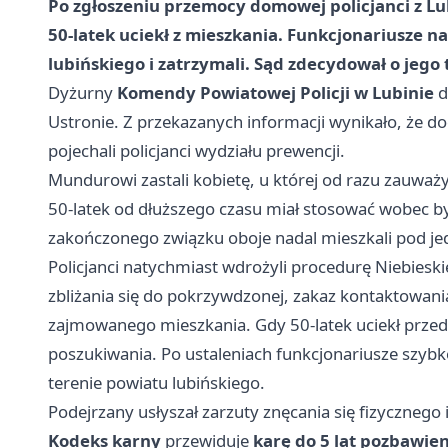
Po zgłoszeniu przemocy domowej policjanci z Lu
50-latek uciekł z mieszkania. Funkcjonariusze n
lubińskiego i zatrzymali. Sąd zdecydował o je
Dyżurny
Komendy Powiatowej Policji w Lubinie
d
Ustronie. Z przekazanych informacji wynikało, że 
pojechali policjanci wydziału prewencji.
Mundurowi zastali kobietę, u której od razu zauważyl
50-latek od dłuższego czasu miał stosować wobec by
zakończonego związku oboje nadal mieszkali pod 
Policjanci natychmiast wdrożyli procedurę Niebiesk
zbliżania się do pokrzywdzonej, zakaz kontaktowania
zajmowanego mieszkania. Gdy 50-latek uciekł przed 
poszukiwania. Po ustaleniach funkcjonariusze szybk
terenie powiatu lubińskiego.
Podejrzany usłyszał zarzuty znęcania się fizycznego
Kodeks karny
przewiduje
karę do 5 lat pozbawien