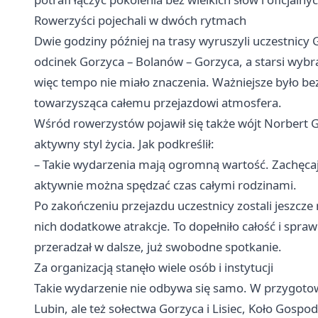
Rowerzyści pojechali w dwóch rytmach
Dwie godziny później na trasy wyruszyli uczestnic
odcinek Gorzyca – Bolanów – Gorzyca, a starsi wybrali
więc tempo nie miało znaczenia. Ważniejsze było bez
towarzysząca całemu przejazdowi atmosfera.
Wśród rowerzystów pojawił się także wójt Norbert G
aktywny styl życia. Jak podkreślił:
– Takie wydarzenia mają ogromną wartość. Zachęcaj
aktywnie można spędzać czas całymi rodzinami.
Po zakończeniu przejazdu uczestnicy zostali jeszcze
nich dodatkowe atrakcje. To dopełniło całość i sprawi
przeradzał w dalsze, już swobodne spotkanie.
Za organizacją stanęło wiele osób i instytucji
Takie wydarzenie nie odbywa się samo. W przygotowa
Lubin, ale też sołectwa Gorzyca i Lisiec, Koło Gosp