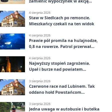
zamienić wypoczynek w akcję
ratunkową
4 sierpnia 2026
Staw w Siedlcach po remoncie.
Mieszkańcy czekali na ten widok
4 sierpnia 2026
Prawie pół promila na hulajnodze,
0,8 na rowerze. Patrol przerwał
jazdę
4 sierpnia 2026
Najwyższy stopień zagrożenia.
Upał i burze nad powiatem
lubińskim
3 sierpnia 2026
Czerwone race nad Lubinem. Tak
oddano hołd Powstańcom
Warszawskim
3 sierpnia 2026
Jedna uwaga w autobusie i butelka