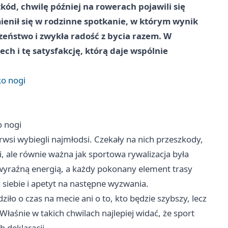
kód, chwilę później na rowerach pojawili się
ienił się w rodzinne spotkanie, w którym wynik
eczeństwo i zwykła radość z bycia razem. W
h i tę satysfakcję, którą daje wspólnie
ko nogi
o nogi
wsi wybiegli najmłodsi. Czekały na nich przeszkody,
 ale równie ważna jak sportowa rywalizacja była
 wyraźną energią, a każdy pokonany element trasy
 siebie i apetyt na następne wyzwania.
ło o czas na mecie ani o to, kto będzie szybszy, lecz
łaśnie w takich chwilach najlepiej widać, że sport
h deklaracji.