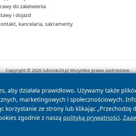
prawy do załatwienia
stawy i dojazd
kontakt, kancelaria, sakramenty
Copyright © 2026 lubinski24.pl Wszystkie prawa zastrzeżone.
es, aby działała prawidłowo. Używamy także plik
News
Autorzy
Polityka Prywatności
Polityka Cookie
cznych, marketingowych i społecznościowych. Inf
 korzystanie ze strony lub klikając „Przechodzę 
ookies zgodnie z naszą
polityką prywatności
.
Zaaw