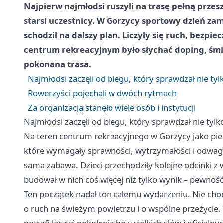
Najpierw najmłodsi ruszyli na trasę pełną przesz
starsi uczestnicy. W Gorzycy sportowy dzień zam
schodził na dalszy plan. Liczyły się ruch, bezpi
centrum rekreacyjnym było słychać doping, śmiec
pokonana trasa.
Najmłodsi zaczęli od biegu, który sprawdzał nie tyl
Rowerzyści pojechali w dwóch rytmach
Za organizacją stanęło wiele osób i instytucji
Najmłodsi zaczęli od biegu, który sprawdzał nie tylk
Na teren centrum rekreacyjnego w Gorzycy jako pier
które wymagały sprawności, wytrzymałości i odwagi,
sama zabawa. Dzieci przechodziły kolejne odcinki z
budował w nich coś więcej niż tylko wynik – pewność
Ten początek nadał ton całemu wydarzeniu. Nie chodzi
o ruch na świeżym powietrzu i o wspólne przeżycie. W
potrafi łączyć pokolenia bez wielkich słów i oficjalnyc