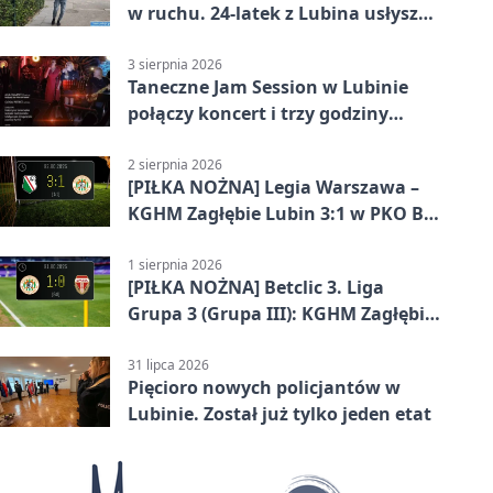
w ruchu. 24-latek z Lubina usłyszał
zarzuty
3 sierpnia 2026
Taneczne Jam Session w Lubinie
połączy koncert i trzy godziny
tańca
2 sierpnia 2026
[PIŁKA NOŻNA] Legia Warszawa –
KGHM Zagłębie Lubin 3:1 w PKO BP
Ekstraklasie. Lubinianie długo
trzymali wynik, ale wracają bez
1 sierpnia 2026
[PIŁKA NOŻNA] Betclic 3. Liga
punktów
Grupa 3 (Grupa III): KGHM Zagłębie
Lubin II – Sparta Katowice 1:0
31 lipca 2026
Pięcioro nowych policjantów w
Lubinie. Został już tylko jeden etat