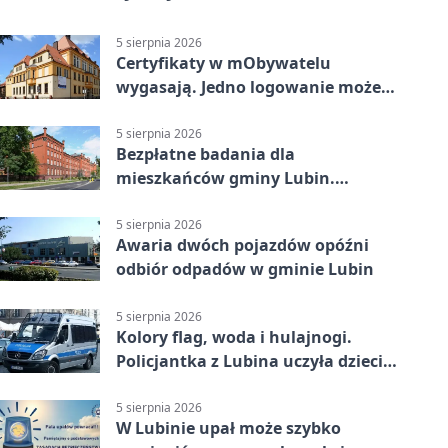
5 sierpnia 2026
Certyfikaty w mObywatelu
wygasają. Jedno logowanie może
uchronić dokumenty
5 sierpnia 2026
Bezpłatne badania dla
mieszkańców gminy Lubin.
Sprawdź, kto może skorzystać
5 sierpnia 2026
Awaria dwóch pojazdów opóźni
odbiór odpadów w gminie Lubin
5 sierpnia 2026
Kolory flag, woda i hulajnogi.
Policjantka z Lubina uczyła dzieci
bezpieczeństwa
5 sierpnia 2026
W Lubinie upał może szybko