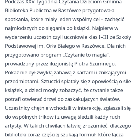
Podczas XXV Tygodnia Czytania Dzieciom Gminna
Biblioteka Publiczna w Raszówce przygotowała
spotkania, które miały jeden wspólny cel – zachęcić
najmłodszych do sięgania po książki. Najpierw w
wydarzeniu uczestniczyli uczniowie klas I–III ze Szkoły
Podstawowej im. Orła Białego w Raszówce. Dla nich
przygotowano program „Czytanie to magia”,
prowadzony przez iluzjonistę Piotra Szumnego.
Pokaz nie był zwykłą zabawą z kartami i znikającymi
przedmiotami. Sztuczki splatały się z opowieścią o sile
książek, a dzieci mogły zobaczyć, że czytanie także
potrafi otwierać drzwi do zaskakujących światów.
Uczestnicy chętnie wchodzili w interakcję, zgłaszali się
do wspólnych trików i z uwagą śledzili każdy ruch
artysty. W takich chwilach łatwiej zrozumieć, dlaczego
biblioteki coraz częściej szukają formuł, które łączą