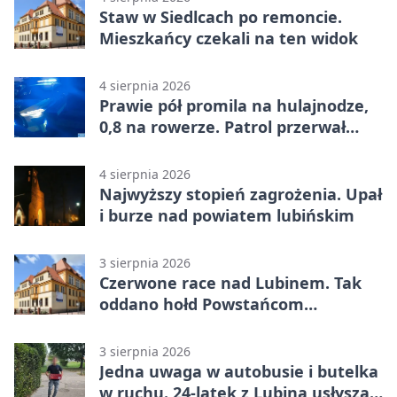
Staw w Siedlcach po remoncie.
Mieszkańcy czekali na ten widok
4 sierpnia 2026
Prawie pół promila na hulajnodze,
0,8 na rowerze. Patrol przerwał
jazdę
4 sierpnia 2026
Najwyższy stopień zagrożenia. Upał
i burze nad powiatem lubińskim
3 sierpnia 2026
Czerwone race nad Lubinem. Tak
oddano hołd Powstańcom
Warszawskim
3 sierpnia 2026
Jedna uwaga w autobusie i butelka
w ruchu. 24-latek z Lubina usłyszał