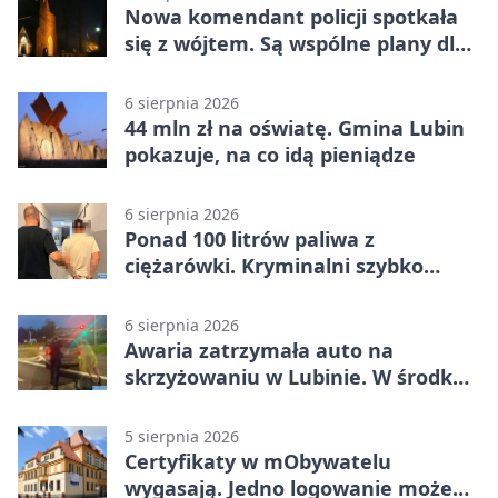
Nowa komendant policji spotkała
się z wójtem. Są wspólne plany dla
gminy Lubin
6 sierpnia 2026
44 mln zł na oświatę. Gmina Lubin
pokazuje, na co idą pieniądze
6 sierpnia 2026
Ponad 100 litrów paliwa z
ciężarówki. Kryminalni szybko
ustalili podejrzanego
6 sierpnia 2026
Awaria zatrzymała auto na
skrzyżowaniu w Lubinie. W środku
była matka z dzieckiem
5 sierpnia 2026
Certyfikaty w mObywatelu
wygasają. Jedno logowanie może