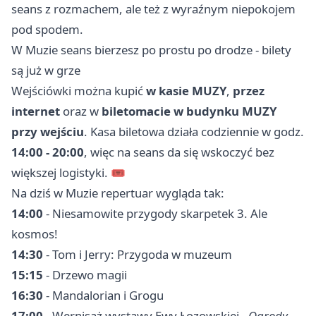
seans z rozmachem, ale też z wyraźnym niepokojem
pod spodem.
W Muzie seans bierzesz po prostu po drodze - bilety
są już w grze
Wejściówki można kupić
w kasie MUZY
,
przez
internet
oraz w
biletomacie w budynku MUZY
przy wejściu
. Kasa biletowa działa codziennie w godz.
14:00 - 20:00
, więc na seans da się wskoczyć bez
większej logistyki. 🎟️
Na dziś w Muzie repertuar wygląda tak:
14:00
- Niesamowite przygody skarpetek 3. Ale
kosmos!
14:30
- Tom i Jerry: Przygoda w muzeum
15:15
- Drzewo magii
16:30
- Mandalorian i Grogu
17:00
- Wernisaż wystawy Ewy Łozowskiej -
Ogrody,