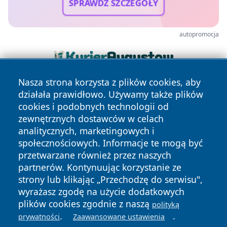
SPRAWDŹ SZCZEGÓŁY
autopromocja
Nasza strona korzysta z plików cookies, aby
działała prawidłowo. Używamy także plików
cookies i podobnych technologii od
zewnętrznych dostawców w celach
analitycznych, marketingowych i
społecznościowych. Informacje te mogą być
Copyright © 2026 lubinski24.pl Wszystkie prawa zastrzeżone.
przetwarzane również przez naszych
partnerów. Kontynuując korzystanie ze
strony lub klikając „Przechodzę do serwisu",
Polityka
Polityka
News
Autorzy
wyrażasz zgodę na użycie dodatkowych
Prywatności
Cookies
plików cookies zgodnie z naszą
polityką
.
.
prywatności
Zaawansowane ustawienia