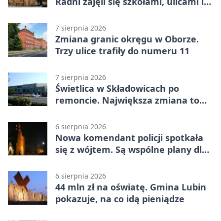
Radni zajęli się szkołami, ulicami i
planami
7 sierpnia 2026
Zmiana granic okręgu w Oborze.
Trzy ulice trafiły do numeru 11
7 sierpnia 2026
Świetlica w Składowicach po
remoncie. Największa zmiana to
nowa kuchnia
6 sierpnia 2026
Nowa komendant policji spotkała
się z wójtem. Są wspólne plany dla
gminy Lubin
6 sierpnia 2026
44 mln zł na oświatę. Gmina Lubin
pokazuje, na co idą pieniądze