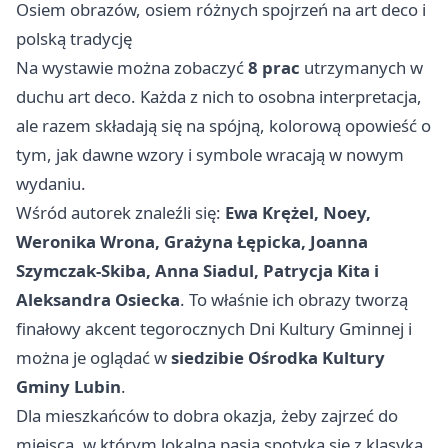
Osiem obrazów, osiem różnych spojrzeń na art deco i
polską tradycję
Na wystawie można zobaczyć
8 prac
utrzymanych w
duchu art deco. Każda z nich to osobna interpretacja,
ale razem składają się na spójną, kolorową opowieść o
tym, jak dawne wzory i symbole wracają w nowym
wydaniu.
Wśród autorek znaleźli się:
Ewa Krężel, Noey,
Weronika Wrona, Grażyna Łępicka, Joanna
Szymczak-Skiba, Anna Siadul, Patrycja Kita i
Aleksandra Osiecka
. To właśnie ich obrazy tworzą
finałowy akcent tegorocznych Dni Kultury Gminnej i
można je oglądać w
siedzibie Ośrodka Kultury
Gminy Lubin
.
Dla mieszkańców to dobra okazja, żeby zajrzeć do
miejsca, w którym lokalna pasja spotyka się z klasyką