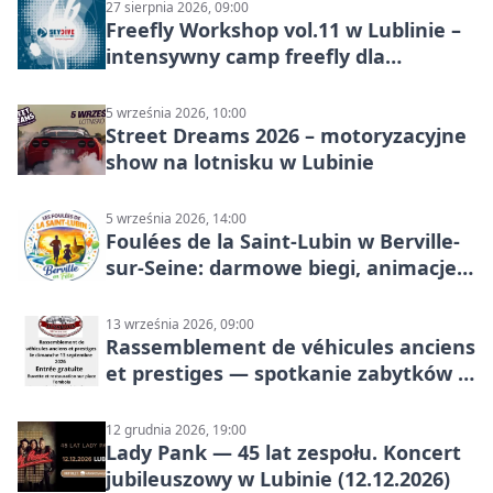
27 sierpnia 2026, 09:00
Freefly Workshop vol.11 w Lublinie –
intensywny camp freefly dla
skoczków na różnych poziomach
5 września 2026, 10:00
Street Dreams 2026 – motoryzacyjne
show na lotnisku w Lubinie
5 września 2026, 14:00
Foulées de la Saint-Lubin w Berville-
sur-Seine: darmowe biegi, animacje i
rodzinny sportowy dzień
13 września 2026, 09:00
Rassemblement de véhicules anciens
et prestiges — spotkanie zabytków i
aut prestiżowych, 13 września 2026
12 grudnia 2026, 19:00
Lady Pank — 45 lat zespołu. Koncert
jubileuszowy w Lubinie (12.12.2026)