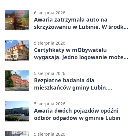
ustalili podejrzanego
6 sierpnia 2026
Awaria zatrzymała auto na
skrzyżowaniu w Lubinie. W środku
była matka z dzieckiem
5 sierpnia 2026
Certyfikaty w mObywatelu
wygasają. Jedno logowanie może
uchronić dokumenty
5 sierpnia 2026
Bezpłatne badania dla
mieszkańców gminy Lubin.
Sprawdź, kto może skorzystać
5 sierpnia 2026
Awaria dwóch pojazdów opóźni
odbiór odpadów w gminie Lubin
5 sierpnia 2026