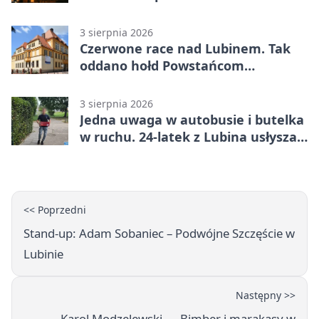
3 sierpnia 2026
Czerwone race nad Lubinem. Tak
oddano hołd Powstańcom
Warszawskim
3 sierpnia 2026
Jedna uwaga w autobusie i butelka
w ruchu. 24-latek z Lubina usłyszał
zarzuty
<< Poprzedni
Stand-up: Adam Sobaniec – Podwójne Szczęście w
Lubinie
Następny >>
Karol Modzelewski — Bimber i marakasy w