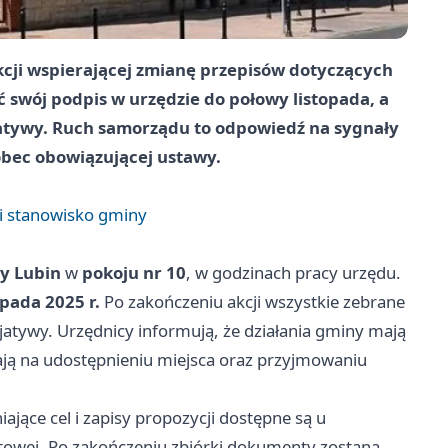
akcji wspierającej zmianę przepisów dotyczących
 swój podpis w urzędzie do połowy listopada, a
cjatywy. Ruch samorządu to odpowiedź na sygnały
obec obowiązującej ustawy.
 i stanowisko gminy
y Lubin
w
pokoju nr 10
, w godzinach pracy urzędu.
opada 2025 r.
Po zakończeniu akcji wszystkie zebrane
jatywy. Urzędnicy informują, że działania gminy mają
ają na udostępnieniu miejsca oraz przyjmowaniu
jące cel i zapisy propozycji dostępne są u
netowej. Po zakończeniu zbiórki dokumenty zostaną