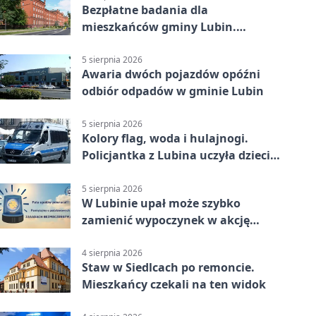
Bezpłatne badania dla
mieszkańców gminy Lubin.
Sprawdź, kto może skorzystać
5 sierpnia 2026
Awaria dwóch pojazdów opóźni
odbiór odpadów w gminie Lubin
5 sierpnia 2026
Kolory flag, woda i hulajnogi.
Policjantka z Lubina uczyła dzieci
bezpieczeństwa
5 sierpnia 2026
W Lubinie upał może szybko
zamienić wypoczynek w akcję
ratunkową
4 sierpnia 2026
Staw w Siedlcach po remoncie.
Mieszkańcy czekali na ten widok