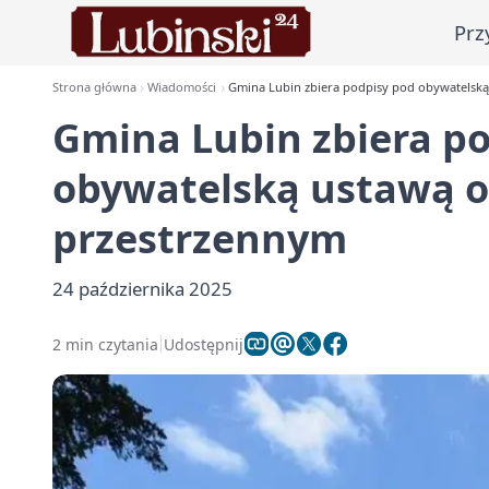
Prz
Strona główna
Wiadomości
Gmina Lubin zbiera podpisy pod obywatelsk
Gmina Lubin zbiera p
obywatelską ustawą 
przestrzennym
24 października 2025
2 min czytania
Udostępnij