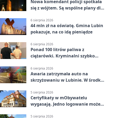
Nowa komendant policji spotkała
się z wójtem. Są wspólne plany dla
gminy Lubin
6 sierpnia 2026
44 mln zł na oświatę. Gmina Lubin
pokazuje, na co idą pieniądze
6 sierpnia 2026
Ponad 100 litrów paliwa z
ciężarówki. Kryminalni szybko
ustalili podejrzanego
6 sierpnia 2026
Awaria zatrzymała auto na
skrzyżowaniu w Lubinie. W środku
była matka z dzieckiem
5 sierpnia 2026
Certyfikaty w mObywatelu
wygasają. Jedno logowanie może
uchronić dokumenty
5 sierpnia 2026