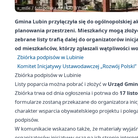
Gmina Lubin przyłączyła się do ogólnopolskiej 
planowania przestrzeni. Mieszkańcy mogą złożyć
zebrane listy trafią dalej do organizatorów ini
od mieszkańców, którzy zgłaszali wątpliwości w
Zbiórka podpisów w Lubinie
Komitet Inicjatywy Ustawodawczej „Rozwój Polski”
Zbiórka podpisów w Lubinie
Listy poparcia można pobrać i złożyć w
Urząd Gmin
Zbiórka trwa od dnia ogłoszenia i potrwa do
17 list
formularze zostaną przekazane do organizatora inic
charakter wsparcia obywatelskiego projektu i poleg
podpisów.
W komunikacie wskazano także, że materiały wyjaśnia
organizatorów inicjatywy oraz na ich stronie inter