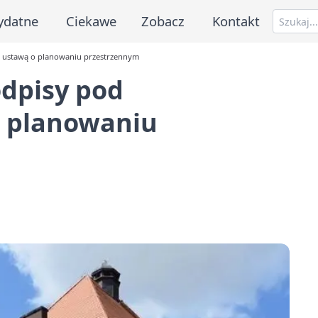
ydatne
Ciekawe
Zobacz
Kontakt
ą ustawą o planowaniu przestrzennym
odpisy pod
o planowaniu