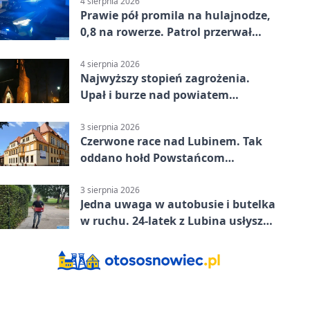
4 sierpnia 2026
Prawie pół promila na hulajnodze,
0,8 na rowerze. Patrol przerwał
jazdę
4 sierpnia 2026
Najwyższy stopień zagrożenia.
Upał i burze nad powiatem
lubińskim
3 sierpnia 2026
Czerwone race nad Lubinem. Tak
oddano hołd Powstańcom
Warszawskim
3 sierpnia 2026
Jedna uwaga w autobusie i butelka
w ruchu. 24-latek z Lubina usłyszał
zarzuty