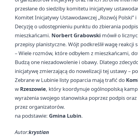
przesłane do siedziby komitetu inicjatywy ustawoda
Komitet Inicjatywy Ustawodawczej „Rozwój Polski” 
Decyzję o udostępnieniu punktu do zbierania podp
mieszkańcami.
Norbert Grabowski
mówił o licznyc
przepisy planistyczne. Wójt podkreślił wagę reakcji
– Wiele rozmów, które odbyłem z mieszkańcami, dot
Budzą one niezadowolenie i obawy. Dlatego zdecy
inicjatywę zmierzającą do nowelizacji tej ustawy – po
Zebrane w Lubinie listy poparcia mają trafić do
Komi
w
Rzeszowie
, który koordynuje ogólnopolską kam
wyrażenia swojego stanowiska poprzez podpis oraz
przez organizatorów.
na podstawie:
Gmina Lubin
.
Autor:
krystian