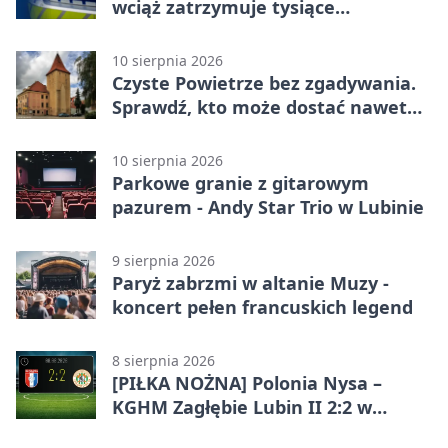
wciąż zatrzymuje tysiące
kierowców
10 sierpnia 2026
Czyste Powietrze bez zgadywania.
Sprawdź, kto może dostać nawet
100 procent dotacji
10 sierpnia 2026
Parkowe granie z gitarowym
pazurem - Andy Star Trio w Lubinie
9 sierpnia 2026
Paryż zabrzmi w altanie Muzy -
koncert pełen francuskich legend
8 sierpnia 2026
[PIŁKA NOŻNA] Polonia Nysa –
KGHM Zagłębie Lubin II 2:2 w
Betclic 3. Lidze Grupie 3 (Grupie III)