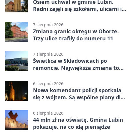
Osiem uchwał w gminie Lubin.
Radni zajęli się szkołami, ulicami i
planami
7 sierpnia 2026
Zmiana granic okręgu w Oborze.
Trzy ulice trafiły do numeru 11
7 sierpnia 2026
Świetlica w Składowicach po
remoncie. Największa zmiana to
nowa kuchnia
6 sierpnia 2026
Nowa komendant policji spotkała
się z wójtem. Są wspólne plany dla
gminy Lubin
6 sierpnia 2026
44 mln zł na oświatę. Gmina Lubin
pokazuje, na co idą pieniądze