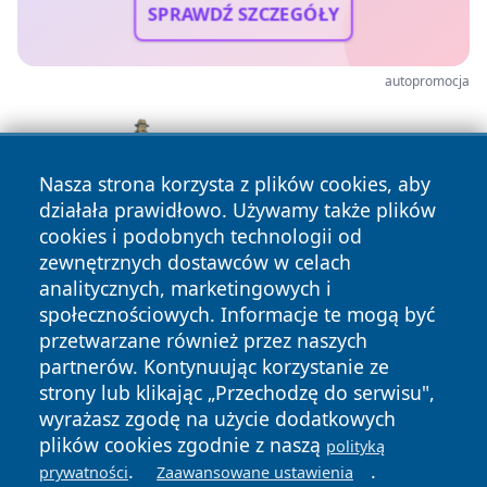
SPRAWDŹ SZCZEGÓŁY
autopromocja
Nasza strona korzysta z plików cookies, aby
działała prawidłowo. Używamy także plików
cookies i podobnych technologii od
zewnętrznych dostawców w celach
analitycznych, marketingowych i
społecznościowych. Informacje te mogą być
przetwarzane również przez naszych
partnerów. Kontynuując korzystanie ze
Copyright © 2026 lubinski24.pl Wszystkie prawa zastrzeżone.
strony lub klikając „Przechodzę do serwisu",
wyrażasz zgodę na użycie dodatkowych
plików cookies zgodnie z naszą
polityką
Polityka
Polityka
.
.
prywatności
Zaawansowane ustawienia
News
Autorzy