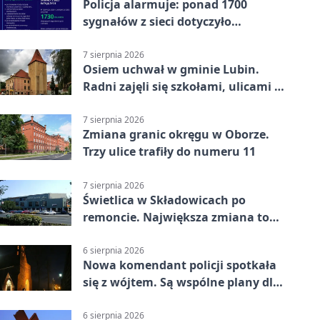
Policja alarmuje: ponad 1700
sygnałów z sieci dotyczyło
zagrożenia życia
7 sierpnia 2026
Osiem uchwał w gminie Lubin.
Radni zajęli się szkołami, ulicami i
planami
7 sierpnia 2026
Zmiana granic okręgu w Oborze.
Trzy ulice trafiły do numeru 11
7 sierpnia 2026
Świetlica w Składowicach po
remoncie. Największa zmiana to
nowa kuchnia
6 sierpnia 2026
Nowa komendant policji spotkała
się z wójtem. Są wspólne plany dla
gminy Lubin
6 sierpnia 2026