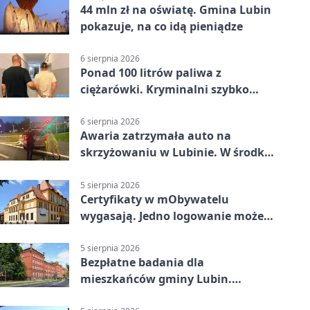
44 mln zł na oświatę. Gmina Lubin
pokazuje, na co idą pieniądze
6 sierpnia 2026
Ponad 100 litrów paliwa z
ciężarówki. Kryminalni szybko
ustalili podejrzanego
6 sierpnia 2026
Awaria zatrzymała auto na
skrzyżowaniu w Lubinie. W środku
była matka z dzieckiem
5 sierpnia 2026
Certyfikaty w mObywatelu
wygasają. Jedno logowanie może
uchronić dokumenty
5 sierpnia 2026
Bezpłatne badania dla
mieszkańców gminy Lubin.
Sprawdź, kto może skorzystać