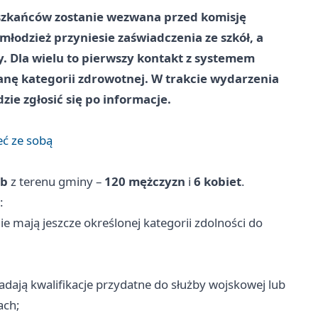
eszkańców zostanie wezwana przed komisję
łodzież przyniesie zaświadczenia ze szkół, a
. Dla wielu to pierwszy kontakt z systemem
ianę kategorii zdrowotnej. W trakcie wydarzenia
zie zgłosić się po informacje.
eć ze sobą
ób
z terenu gminy –
120 mężczyzn
i
6 kobiet
.
:
nie mają jeszcze określonej kategorii zdolności do
iadają kwalifikacje przydatne do służby wojskowej lub
ach;