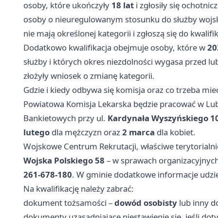
osoby, które ukończyły
18 lat
i zgłosiły się ochotnicz
osoby o nieuregulowanym stosunku do służby wojs
nie mają określonej kategorii i zgłoszą się do kwalifik
Dodatkowo kwalifikacja obejmuje osoby, które w
20
służby i których okres niezdolności wygasa przed lu
złożyły wniosek o zmianę kategorii.
Gdzie i kiedy odbywa się komisja oraz co trzeba mie
Powiatowa Komisja Lekarska będzie pracować w Lu
Bankietowych przy ul.
Kardynała Wyszyńskiego 1
lutego
dla mężczyzn oraz
2 marca
dla kobiet.
Wojskowe Centrum Rekrutacji, właściwe terytorialni
Wojska Polskiego 58
– w sprawach organizacyjnyc
261-678-180
. W gminie dodatkowe informacje udz
Na kwalifikację należy zabrać:
dokument tożsamości –
dowód osobisty
lub inny d
dokumenty uzasadniające niestawienie się, jeśli dot