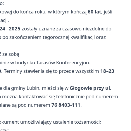
o;
kowej do końca roku, w którym kończą
60 lat
, jeśli
acji.
24
i
2025
zostały uznane za czasowo niezdolne do
b po zakończeniem tegorocznej kwalifikacji oraz
ć ze sobą
binie w budynku Tarasów Konferencyjno-
0
. Terminy stawienia się to przede wszystkim
18–23
e dla gminy Lubin, mieści się w
Głogowie przy ul.
h można kontaktować się telefonicznie pod numerem
ielane są pod numerem
76 8403-111
.
okument umożliwiający ustalenie tożsamości;
yczy;