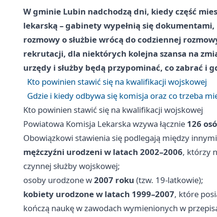
W gminie Lubin nadchodzą dni, kiedy część mi
lekarską – gabinety wypełnią się dokumentami, m
rozmowy o służbie wrócą do codziennej rozmowy
rekrutacji, dla niektórych kolejna szansa na zm
urzędy i służby będą przypominać, co zabrać i gd
Kto powinien stawić się na kwalifikacji wojskowej
Gdzie i kiedy odbywa się komisja oraz co trzeba mi
Kto powinien stawić się na kwalifikacji wojskowej
Powiatowa Komisja Lekarska wzywa łącznie
126 os
Obowiązkowi stawienia się podlegają między innymi
mężczyźni urodzeni w latach 2002–2006
, którzy 
czynnej służby wojskowej;
osoby urodzone w
2007 roku
(tzw. 19-latkowie);
kobiety urodzone w latach 1999–2007
, które pos
kończą naukę w zawodach wymienionych w przepis