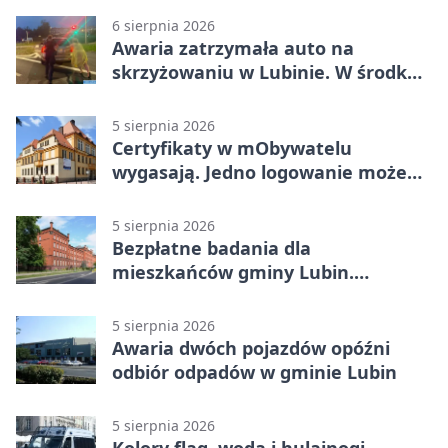
6 sierpnia 2026
Awaria zatrzymała auto na
skrzyżowaniu w Lubinie. W środku
była matka z dzieckiem
5 sierpnia 2026
Certyfikaty w mObywatelu
wygasają. Jedno logowanie może
uchronić dokumenty
5 sierpnia 2026
Bezpłatne badania dla
mieszkańców gminy Lubin.
Sprawdź, kto może skorzystać
5 sierpnia 2026
Awaria dwóch pojazdów opóźni
odbiór odpadów w gminie Lubin
5 sierpnia 2026
Kolory flag, woda i hulajnogi.