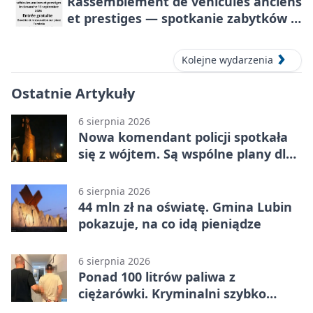
Rassemblement de véhicules anciens
et prestiges — spotkanie zabytków i
aut prestiżowych, 13 września 2026
Kolejne wydarzenia
Ostatnie Artykuły
6 sierpnia 2026
Nowa komendant policji spotkała
się z wójtem. Są wspólne plany dla
gminy Lubin
6 sierpnia 2026
44 mln zł na oświatę. Gmina Lubin
pokazuje, na co idą pieniądze
6 sierpnia 2026
Ponad 100 litrów paliwa z
ciężarówki. Kryminalni szybko
ustalili podejrzanego