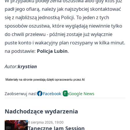
W przypadku podejrzenia oszustwa albo gdy ktoś już
padł jego ofiarą, należy jak najszybciej skontaktować
się z najbliższą jednostką Policji. To jeden z tych
sposobów oszustwa, które wyglądają niewinnie tylko
do chwili przelewu - później zostaje już wyłącznie
puste konto i wakacyjny plan rozsypany w kilka minut.
na podstawie:
Policja Lubin
.
Autor:
krystian
Zaobserwuj nas!
Facebook
Google News
Nadchodzące wydarzenia
8 sierpnia 2026, 19:00
Taneczne Jam Session