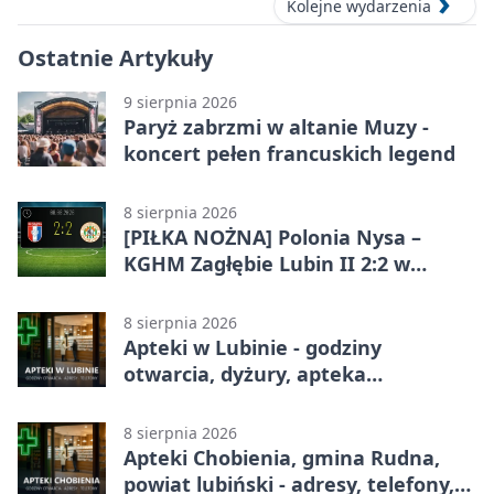
Kolejne wydarzenia
Ostatnie Artykuły
9 sierpnia 2026
Paryż zabrzmi w altanie Muzy -
koncert pełen francuskich legend
8 sierpnia 2026
[PIŁKA NOŻNA] Polonia Nysa –
KGHM Zagłębie Lubin II 2:2 w
Betclic 3. Lidze Grupie 3 (Grupie III)
8 sierpnia 2026
Apteki w Lubinie - godziny
otwarcia, dyżury, apteka
całodobowa
8 sierpnia 2026
Apteki Chobienia, gmina Rudna,
powiat lubiński - adresy, telefony,