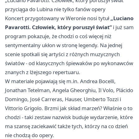
„Luciano Pavarotti. Człowiek, który poruszył świat”
przyciąga do Lubina nie tylko fanów opery
Koncert przygotowany w Weronie nosi tytuł
„Luciano
Pavarotti. Człowiek, który poruszył świat”
i już sam
program pokazuje, że chodzi o coś więcej niż
sentymentalny ukłon w stronę legendy. Na jednej
scenie spotkali się artyści z różnych muzycznych
światów - od klasycznych śpiewaków po wykonawców
znanych z lżejszego repertuaru.
W materiale pojawiają się m.in. Andrea Bocelli,
Jonathan Tetelman, Angela Gheorghiu, Il Volo, Plácido
Domingo, José Carreras, Hauser, Umberto Tozzi i
Vittorio Grigolo. Brzmi jak skład marzeń? Właśnie o to
chodzi - taki zestaw nazwisk buduje wydarzenie, które
ma szansę zaciekawić także tych, którzy na co dzień
nie chodzą do opery.