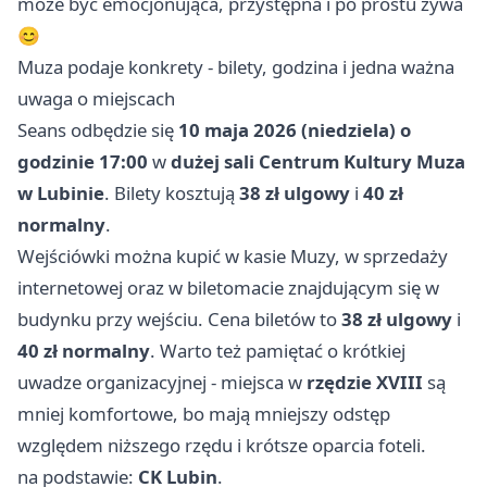
może być emocjonująca, przystępna i po prostu żywa
😊
Muza podaje konkrety - bilety, godzina i jedna ważna
uwaga o miejscach
Seans odbędzie się
10 maja 2026 (niedziela) o
godzinie 17:00
w
dużej sali Centrum Kultury Muza
w Lubinie
. Bilety kosztują
38 zł ulgowy
i
40 zł
normalny
.
Wejściówki można kupić w kasie Muzy, w sprzedaży
internetowej oraz w biletomacie znajdującym się w
budynku przy wejściu. Cena biletów to
38 zł ulgowy
i
40 zł normalny
. Warto też pamiętać o krótkiej
uwadze organizacyjnej - miejsca w
rzędzie XVIII
są
mniej komfortowe, bo mają mniejszy odstęp
względem niższego rzędu i krótsze oparcia foteli.
na podstawie:
CK Lubin
.