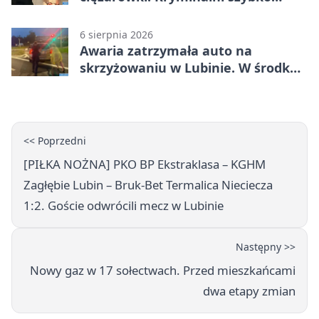
ustalili podejrzanego
6 sierpnia 2026
Awaria zatrzymała auto na
skrzyżowaniu w Lubinie. W środku
była matka z dzieckiem
<< Poprzedni
[PIŁKA NOŻNA] PKO BP Ekstraklasa – KGHM
Zagłębie Lubin – Bruk-Bet Termalica Nieciecza
1:2. Goście odwrócili mecz w Lubinie
Następny >>
Nowy gaz w 17 sołectwach. Przed mieszkańcami
dwa etapy zmian