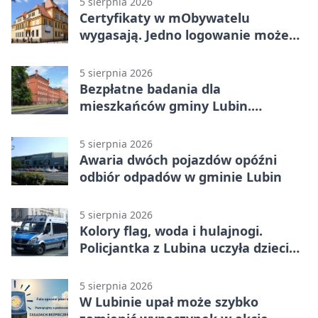
5 sierpnia 2026
Certyfikaty w mObywatelu
wygasają. Jedno logowanie może
uchronić dokumenty
5 sierpnia 2026
Bezpłatne badania dla
mieszkańców gminy Lubin.
Sprawdź, kto może skorzystać
5 sierpnia 2026
Awaria dwóch pojazdów opóźni
odbiór odpadów w gminie Lubin
5 sierpnia 2026
Kolory flag, woda i hulajnogi.
Policjantka z Lubina uczyła dzieci
bezpieczeństwa
5 sierpnia 2026
W Lubinie upał może szybko