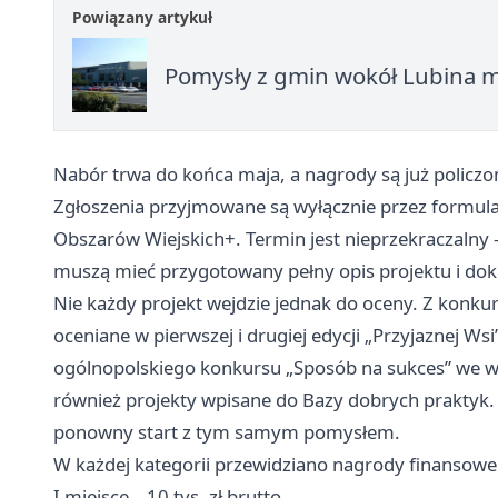
Powiązany artykuł
Pomysły z gmin wokół Lubina mo
Nabór trwa do końca maja, a nagrody są już policzo
Zgłoszenia przyjmowane są wyłącznie przez formular
Obszarów Wiejskich+. Termin jest nieprzekraczalny 
muszą mieć przygotowany pełny opis projektu i dok
Nie każdy projekt wejdzie jednak do oceny. Z konkur
oceniane w pierwszej i drugiej edycji „Przyjaznej Wsi
ogólnopolskiego konkursu „Sposób na sukces” we w
również projekty wpisane do Bazy dobrych praktyk. To
ponowny start z tym samym pomysłem.
W każdej kategorii przewidziano nagrody finansowe
I miejsce – 10 tys. zł brutto,