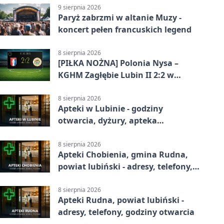
9 sierpnia 2026
Paryż zabrzmi w altanie Muzy -
koncert pełen francuskich legend
8 sierpnia 2026
[PIŁKA NOŻNA] Polonia Nysa –
KGHM Zagłębie Lubin II 2:2 w
Betclic 3. Lidze Grupie 3 (Grupie III)
8 sierpnia 2026
Apteki w Lubinie - godziny
otwarcia, dyżury, apteka
całodobowa
8 sierpnia 2026
Apteki Chobienia, gmina Rudna,
powiat lubiński - adresy, telefony,
godziny otwarcia
8 sierpnia 2026
Apteki Rudna, powiat lubiński -
adresy, telefony, godziny otwarcia