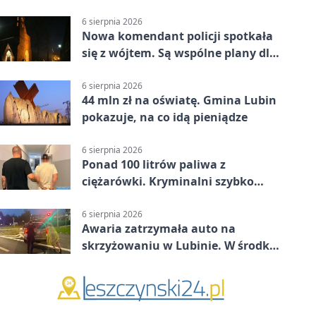
nowa kuchnia
6 sierpnia 2026
Nowa komendant policji spotkała
się z wójtem. Są wspólne plany dla
gminy Lubin
6 sierpnia 2026
44 mln zł na oświatę. Gmina Lubin
pokazuje, na co idą pieniądze
6 sierpnia 2026
Ponad 100 litrów paliwa z
ciężarówki. Kryminalni szybko
ustalili podejrzanego
6 sierpnia 2026
Awaria zatrzymała auto na
skrzyżowaniu w Lubinie. W środku
była matka z dzieckiem