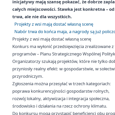
inicjatywy mają szansę pokazać, że dobrze zapl
całych miejscowości. Stawka jest konkretna – o
trwa, ale nie dla wszystkich.
Projekty z wsi mają dostać własną scenę
Nabór trwa do końca maja, a nagrody są już policz
Projekty z wsi mają dostać własną scenę
Konkurs ma wyłonić przedsięwzięcia zrealizowane z
programów – Planu Strategicznego Wspólnej Polit
Organizatorzy szukają projektów, które nie tylko do
przyniosły realny efekt: w gospodarstwie, w sołectwi
przyrodniczym.
Zgłoszenia można przesyłać w trzech kategoriach:
poprawa konkurencyjności gospodarstw rolnych,
rozwój lokalny, aktywizacja i integracja społeczna,
środowisko i działania na rzecz ochrony klimatu.
Do konkursu mogą przystąpić beneficjenci obu pro