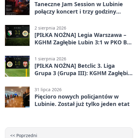
Taneczne Jam Session w Lubinie
połączy koncert i trzy godziny
tańca
2 sierpnia 2026
[PIŁKA NOŻNA] Legia Warszawa –
KGHM Zagłębie Lubin 3:1 w PKO BP
Ekstraklasie. Lubinianie długo
trzymali wynik, ale wracają bez
1 sierpnia 2026
punktów
[PIŁKA NOŻNA] Betclic 3. Liga
Grupa 3 (Grupa III): KGHM Zagłębie
Lubin II – Sparta Katowice 1:0
31 lipca 2026
Pięcioro nowych policjantów w
Lubinie. Został już tylko jeden etat
<< Poprzedni