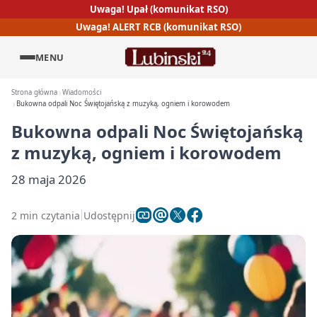
Uwaga! Upał (komunikat RSO)
Uwaga! ALERT RCB (komunikat RSO)
MENU
Strona główna
Wiadomości
Bukowna odpali Noc Świętojańską z muzyką, ogniem i korowodem
Bukowna odpali Noc Świętojańską
z muzyką, ogniem i korowodem
28 maja 2026
2 min czytania
Udostępnij