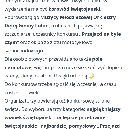
Jednym z najbardziej widowiskowych punktów
wydarzenia ma być
korowód świętojański
.
Poprowadzą go
Muzycy Młodzieżowej Orkiestry
Dętej Gminy Lubin
, a obok nich pojawią się
szczudlarze, uczestnicy konkursu
„Przejazd na byle
czym”
oraz ekipa ze zlotu motocyklowo-
samochodowego.
Dla osób zlotowych przewidziano także
pole
namiotowe
, więc impreza może się skończyć dopiero
wtedy, kiedy ostatnie dźwięki ucichną 🌙
Do konkursów trzeba zgłosić się wcześniej, a czasu
zostało niewiele
Organizatorzy otwierają też konkursową stronę
święta. Do wyboru są trzy kategorie:
najpiękniejszy
wianek świętojański
,
najlepsze przebranie
świętojańskie
i
najbardziej pomysłowy „Przejazd