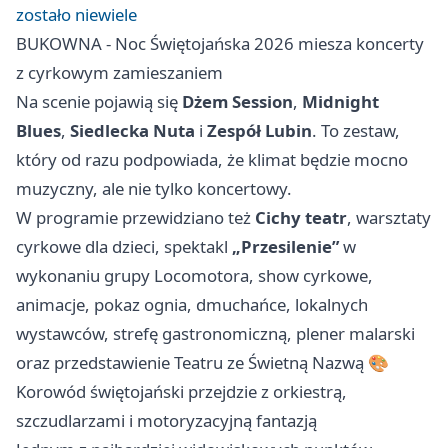
zostało niewiele
BUKOWNA - Noc Świętojańska 2026 miesza koncerty
z cyrkowym zamieszaniem
Na scenie pojawią się
Dżem Session
,
Midnight
Blues
,
Siedlecka Nuta
i
Zespół Lubin
. To zestaw,
który od razu podpowiada, że klimat będzie mocno
muzyczny, ale nie tylko koncertowy.
W programie przewidziano też
Cichy teatr
, warsztaty
cyrkowe dla dzieci, spektakl
„Przesilenie”
w
wykonaniu grupy Locomotora, show cyrkowe,
animacje, pokaz ognia, dmuchańce, lokalnych
wystawców, strefę gastronomiczną, plener malarski
oraz przedstawienie Teatru ze Świetną Nazwą 🎨
Korowód świętojański przejdzie z orkiestrą,
szczudlarzami i motoryzacyjną fantazją