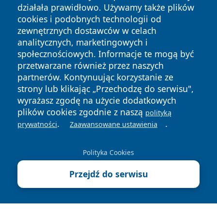
działała prawidłowo. Używamy także plików
cookies i podobnych technologii od
zewnętrznych dostawców w celach
analitycznych, marketingowych i
społecznościowych. Informacje te mogą być
przetwarzane również przez naszych
Copyright © 2026 lubinski24.pl Wszystkie prawa zastrzeżone.
partnerów. Kontynuując korzystanie ze
strony lub klikając „Przechodzę do serwisu",
wyrażasz zgodę na użycie dodatkowych
Polityka
Polityka
plików cookies zgodnie z naszą
polityką
News
Autorzy
Prywatności
Cookies
.
.
prywatności
Zaawansowane ustawienia
Polityka Cookies
Przejdź do serwisu