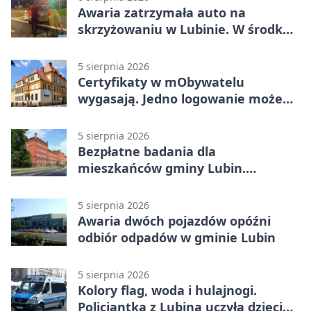
Awaria zatrzymała auto na
skrzyżowaniu w Lubinie. W środku
była matka z dzieckiem
5 sierpnia 2026
Certyfikaty w mObywatelu
wygasają. Jedno logowanie może
uchronić dokumenty
5 sierpnia 2026
Bezpłatne badania dla
mieszkańców gminy Lubin.
Sprawdź, kto może skorzystać
5 sierpnia 2026
Awaria dwóch pojazdów opóźni
odbiór odpadów w gminie Lubin
5 sierpnia 2026
Kolory flag, woda i hulajnogi.
Policjantka z Lubina uczyła dzieci