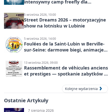
intensywny camp freefly dla
skoczków na różnych poziomach
5 września 2026, 10:00
Street Dreams 2026 – motoryzacyjne
show na lotnisku w Lubinie
5 września 2026, 14:00
Foulées de la Saint-Lubin w Berville-
sur-Seine: darmowe biegi, animacje i
rodzinny sportowy dzień
13 września 2026, 09:00
Rassemblement de véhicules anciens
et prestiges — spotkanie zabytków i
aut prestiżowych, 13 września 2026
Kolejne wydarzenia
Ostatnie Artykuły
7 sierpnia 2026