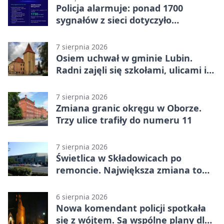
Policja alarmuje: ponad 1700
sygnałów z sieci dotyczyło
zagrożenia życia
7 sierpnia 2026
Osiem uchwał w gminie Lubin.
Radni zajęli się szkołami, ulicami i
planami
7 sierpnia 2026
Zmiana granic okręgu w Oborze.
Trzy ulice trafiły do numeru 11
7 sierpnia 2026
Świetlica w Składowicach po
remoncie. Największa zmiana to
nowa kuchnia
6 sierpnia 2026
Nowa komendant policji spotkała
się z wójtem. Są wspólne plany dla