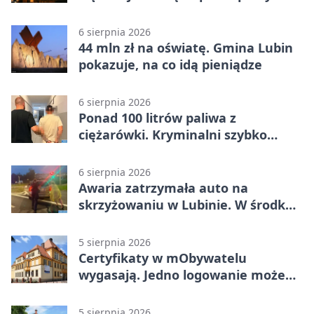
gminy Lubin
6 sierpnia 2026
44 mln zł na oświatę. Gmina Lubin
pokazuje, na co idą pieniądze
6 sierpnia 2026
Ponad 100 litrów paliwa z
ciężarówki. Kryminalni szybko
ustalili podejrzanego
6 sierpnia 2026
Awaria zatrzymała auto na
skrzyżowaniu w Lubinie. W środku
była matka z dzieckiem
5 sierpnia 2026
Certyfikaty w mObywatelu
wygasają. Jedno logowanie może
uchronić dokumenty
5 sierpnia 2026