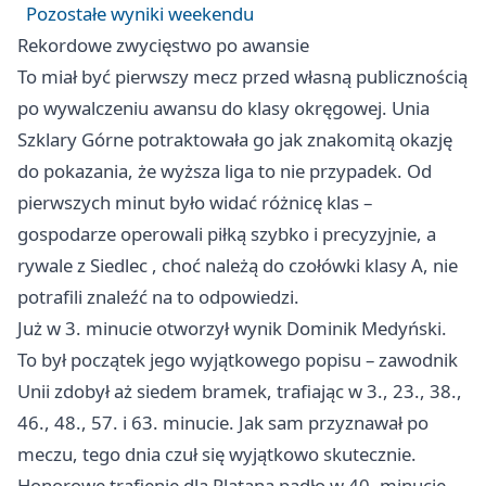
Pozostałe wyniki weekendu
Rekordowe zwycięstwo po awansie
To miał być pierwszy mecz przed własną publicznością
po wywalczeniu awansu do klasy okręgowej. Unia
Szklary Górne potraktowała go jak znakomitą okazję
do pokazania, że wyższa liga to nie przypadek. Od
pierwszych minut było widać różnicę klas –
gospodarze operowali piłką szybko i precyzyjnie, a
rywale z
Siedlec
, choć należą do czołówki klasy A, nie
potrafili znaleźć na to odpowiedzi.
Już w 3. minucie otworzył wynik Dominik Medyński.
To był początek jego wyjątkowego popisu – zawodnik
Unii zdobył aż siedem bramek, trafiając w 3., 23., 38.,
46., 48., 57. i 63. minucie. Jak sam przyznawał po
meczu, tego dnia czuł się wyjątkowo skutecznie.
Honorowe trafienie dla Platana padło w 40. minucie