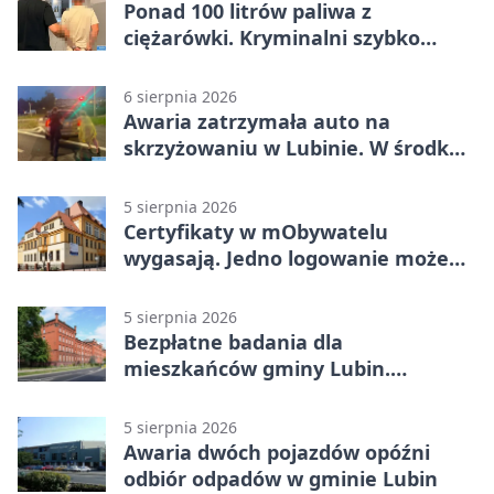
Ponad 100 litrów paliwa z
ciężarówki. Kryminalni szybko
ustalili podejrzanego
6 sierpnia 2026
Awaria zatrzymała auto na
skrzyżowaniu w Lubinie. W środku
była matka z dzieckiem
5 sierpnia 2026
Certyfikaty w mObywatelu
wygasają. Jedno logowanie może
uchronić dokumenty
5 sierpnia 2026
Bezpłatne badania dla
mieszkańców gminy Lubin.
Sprawdź, kto może skorzystać
5 sierpnia 2026
Awaria dwóch pojazdów opóźni
odbiór odpadów w gminie Lubin