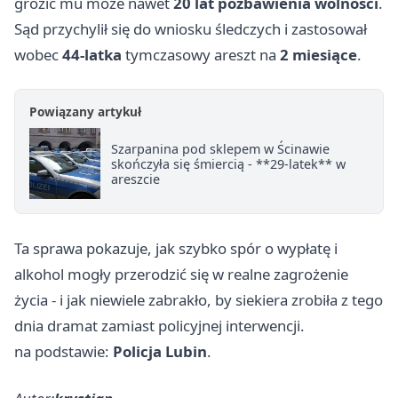
grozić mu może nawet
20 lat pozbawienia wolności
.
Sąd przychylił się do wniosku śledczych i zastosował
wobec
44-latka
tymczasowy areszt na
2 miesiące
.
Powiązany artykuł
Szarpanina pod sklepem w Ścinawie
skończyła się śmiercią - **29-latek** w
areszcie
Ta sprawa pokazuje, jak szybko spór o wypłatę i
alkohol mogły przerodzić się w realne zagrożenie
życia - i jak niewiele zabrakło, by siekiera zrobiła z tego
dnia dramat zamiast policyjnej interwencji.
na podstawie:
Policja Lubin
.