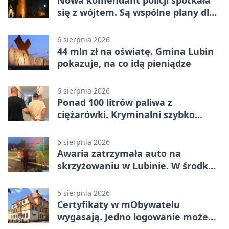
Nowa komendant policji spotkała
się z wójtem. Są wspólne plany dla
gminy Lubin
6 sierpnia 2026
44 mln zł na oświatę. Gmina Lubin
pokazuje, na co idą pieniądze
6 sierpnia 2026
Ponad 100 litrów paliwa z
ciężarówki. Kryminalni szybko
ustalili podejrzanego
6 sierpnia 2026
Awaria zatrzymała auto na
skrzyżowaniu w Lubinie. W środku
była matka z dzieckiem
5 sierpnia 2026
Certyfikaty w mObywatelu
wygasają. Jedno logowanie może