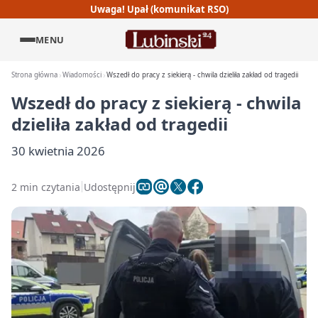
Uwaga! Upał (komunikat RSO)
MENU
Strona główna
Wiadomości
Wszedł do pracy z siekierą - chwila dzieliła zakład od tragedii
Wszedł do pracy z siekierą - chwila
dzieliła zakład od tragedii
30 kwietnia 2026
2 min czytania
Udostępnij