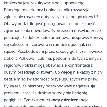
konieczna jest rekultywacja pola uprawnego.
Dlaczego mieszkańcy Lubina i okolic rozważają
zgłoszenie roszczeń dotyczących szkód górniczych?
Obawy budzi długość postępowania i konieczność
zgromadzenia dowodów. Tymczasem doświadczenie
pokazuje, że dobrze udokumentowane sprawy kończą
się sukcesem – zarówno w ramach ugód, jak i w
sądzie. Poszkodowani przez szkody górnicze, również
z okolic Polkowic i Lublina, podobnie do tych z innych
regionów Polski mogą obawiać się konfrontacji z
dużym przedsiębiorstwem. Co więcej nie każdy z nich
będzie mieć świadomość przysługujących mu praw.
Bywa też, że niektórzy poszkodowani bagatelizują
problem licząc, że drobne szkody nie będą się
pogłębiać. Tymczasem
szkody górnicze
mają
tendencję do pogłębiania – drobna rysa może w ciągu